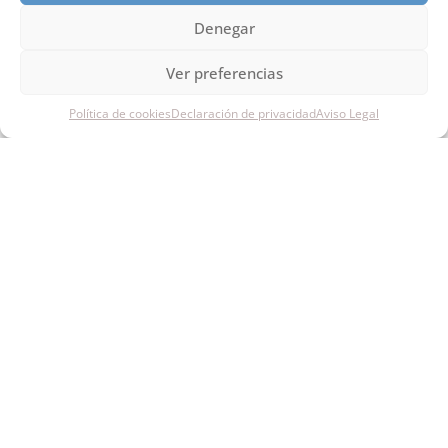
Denegar
Ver preferencias
Política de cookies
Declaración de privacidad
Aviso Legal
MUYSCA
Política de Privacidad
Aviso Legal
Muysca