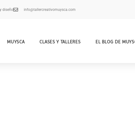
 y diseño
info@tallercreativomuysca.com
MUYSCA
CLASES Y TALLERES
EL BLOG DE MUYS