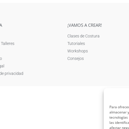
A
¡VAMOS A CREAR!
Clases de Costura
 Talleres
Tutoriales
Workshops
o
Consejos
gal
 de privacidad
Para ofrecer
almacenar y/
tecnologías
las identifi
afectar nega