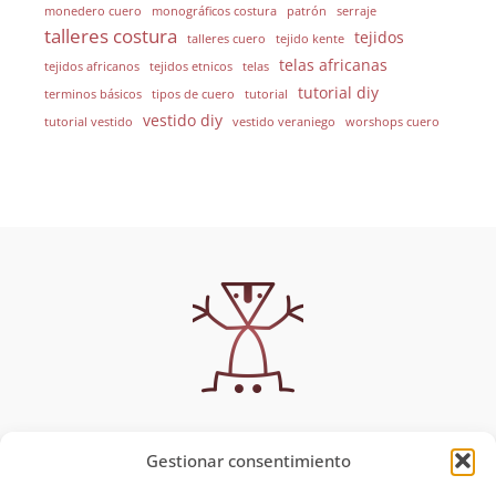
monedero cuero
monográficos costura
patrón
serraje
talleres costura
tejidos
talleres cuero
tejido kente
telas africanas
tejidos africanos
tejidos etnicos
telas
tutorial diy
terminos básicos
tipos de cuero
tutorial
vestido diy
tutorial vestido
vestido veraniego
worshops cuero
Gestionar consentimiento
MUYSCA
Política de Privacidad