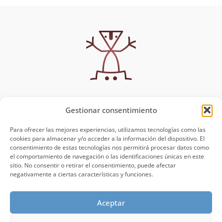
Gestionar consentimiento
MUYSCA
Política de Privacidad
Aviso Legal
Para ofrecer las mejores experiencias, utilizamos tecnologías como las
Muysca
cookies para almacenar y/o acceder a la información del dispositivo. El
Talleres y Clases
consentimiento de estas tecnologías nos permitirá procesar datos como
Blog
el comportamiento de navegación o las identificaciones únicas en este
sitio. No consentir o retirar el consentimiento, puede afectar
Contacto
negativamente a ciertas características y funciones.
¡VAMOS A CREAR!
CONTÁCTANOS
Aceptar
Clases de costura
Avenida Europa, 4. Alcalá
de Henares, Madrid
Workshops