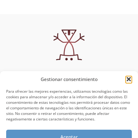
Gestionar consentimiento
MUYSCA
Política de Privacidad
Aviso Legal
Para ofrecer las mejores experiencias, utilizamos tecnologías como las
Muysca
cookies para almacenar y/o acceder a la información del dispositivo. El
Talleres y Clases
consentimiento de estas tecnologías nos permitirá procesar datos como
Blog
el comportamiento de navegación o las identificaciones únicas en este
sitio. No consentir o retirar el consentimiento, puede afectar
Contacto
negativamente a ciertas características y funciones.
¡VAMOS A CREAR!
CONTÁCTANOS
Aceptar