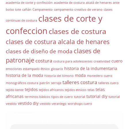
academia de corte y confección
academia de costura
alcalá de henares
ante
bolso tote
caftán
Campamento
campamento creativo de verano
clases
clases de corte y
continuas de costura
confeccion
clases de costura
clases de costura alcala de henares
clases de
clases de diseño de moda
patronaje
costura
cuero
costura para adolescentes
creatividad
historia de la indumentaria
emociones
estampado étnico
glosario
historia de la moda
moda
historia del kimono
monedero cuero
talleres costura
monográficos costura
patrón
serraje
talleres cuero
tejidos
telas
tejido kente
tejidos africanos
tejidos etnicos
telas
africanas
tutorial diy
terminos básicos
tipos de cuero
tutorial
tutorial
vestido diy
vestido
vestido veraniego
worshops cuero